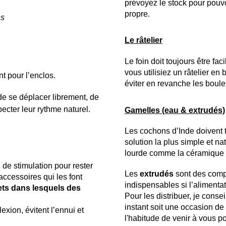
prévoyez le stock pour pouvo
propre.
ns
Le râtelier
Le foin doit toujours être f
vous utilisiez un râtelier en
t pour l’enclos.
éviter en revanche les boules 
e se déplacer librement, de
pecter leur rythme naturel.
Gamelles (eau & extrudés)
Les cochons d’Inde doivent t
solution la plus simple et na
lourde comme la céramique p
 de stimulation pour rester
Les
extrudés
sont des compl
accessoires qui les font
indispensables si l’alimentat
ets dans lesquels des
Pour les distribuer, je conse
instant soit une occasion de 
exion, évitent l’ennui et
l'habitude de venir à vous 