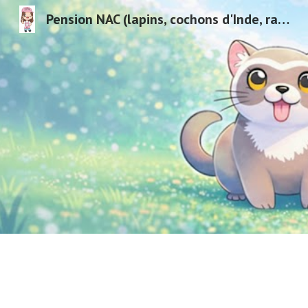
Pension NAC (lapins, cochons d'Inde, rats, furets, oiseaux...) & Visites à domicile en Isère - Les Avenières (38) - Région Rhône-Alpes
Sk