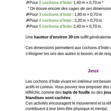
🔎
Pour
2 cochons d’Ind
e
: 1,40 m × 0,70 m *
* O
n trouve encore des cages de ces dimensio
🔎Pour
3 cochons d’Inde
: 1,80 m × 0,70 m
🔎Pour
4 cochons d’Inde
: 2,20 m × 0,70 m
🔎Pour
5 cochons d’Inde
: 2,40 m × 0,70 m.
Une
hauteur d'environ 30 cm
suffit généralemen
Ces dimensions permettent aux cochons d’Inde d
s’éloigner les uns des autres si besoin, et de res
Jeux
Les cochons d’Inde vivant en intérieur ont besoin
actifs et curieux. Vous pouvez leur proposer des 
réfléchir, comme des
tapis de fouille
ou des
jou
friandises sont cachées
.
Ces activités encouragent le mouvement et la réfl
contribuent à leur bien-être physique et mental.