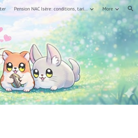
ter
Pension NAC Isère: conditions, tarifs, réservations
More
ion