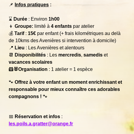
📌
Infos pratiques
:
⌛
Durée
: Environ
1h00
👦
Groupe:
limité à
4 enfants
par atelier
💰
Tarif
:
15€
par enfant (+ frais kilométriques au delà
de 10kms des Avenières si intervention à domicile)
📍
Lieu
: Les Avenières et alentours
📆
Disponibilités
: Les
mercredis
,
samedis
et
vacances scolaires
🐹🐰Organisation
: 1 atelier = 1 espèce
🐾
Offrez à votre enfant un moment enrichissant et
responsable pour mieux connaître ces adorables
compagnons !
🐾
📅
Réservation et infos
:
les.poils.a.gratter
@orange.
fr